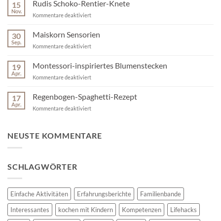
der
Rudis Schoko-Rentier-Knete
15
Juli
Nov.
für
Kommentare deaktiviert
der
Rudis
absolute
Schoko-
Maiskorn Sensorien
Geheimtipp
30
Rentier-
Sep.
für
für
Kommentare deaktiviert
Knete
den
Maiskorn
Vorschul-
Sensorien
Montessori-inspiriertes Blumenstecken
19
Start
Apr.
zuhause
für
Kommentare deaktiviert
ist
Montessori-
inspiriertes
Regenbogen-Spaghetti-Rezept
17
Blumenstecken
Apr.
für
Kommentare deaktiviert
Regenbogen-
Spaghetti-
Rezept
NEUSTE KOMMENTARE
SCHLAGWÖRTER
Einfache Aktivitäten
Erfahrungsberichte
Familienbande
Interessantes
kochen mit Kindern
Kompetenzen
Lifehacks