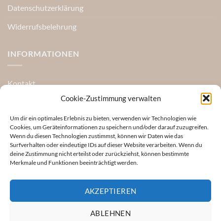
Datenschutzerklärung
Widerrufsbelehrung
INFORMATIONEN
Kontakt
Cookie-Zustimmung verwalten
Referenzen
Um dir ein optimales Erlebnis zu bieten, verwenden wir Technologien wie
FAQ
Cookies, um Geräteinformationen zu speichern und/oder darauf zuzugreifen.
Wenn du diesen Technologien zustimmst, können wir Daten wie das
Rücksendung
Surfverhalten oder eindeutige IDs auf dieser Website verarbeiten. Wenn du
deine Zustimmung nicht erteilst oder zurückziehst, können bestimmte
Über uns
Merkmale und Funktionen beeinträchtigt werden.
AKZEPTIEREN
Visa
PayPal
Stripe
MasterCard
Apple
Google
ABLEHNEN
Pay
Pay