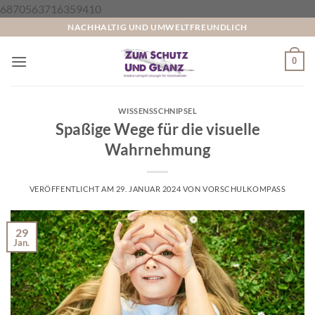
Zum
6870563716359410
Inhalt
NACHHALTIG UND UMWELTFREUNDLICH
springen
0
WISSENSSCHNIPSEL
Spaßige Wege für die visuelle
Wahrnehmung
VERÖFFENTLICHT AM
29. JANUAR 2024
VON
VORSCHULKOMPASS
29
Jan.