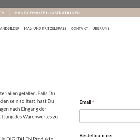
CH
HANDGEMALTE ILLUSTRATIONEN
ANDBILDER
MAL- UND KRITZELSPASS
KONTAKT
ÜBER UNS
rialien gefallen. Falls Du
en sein solltest, hast Du
Email
*
agen nach Eingang der
tattung des Warenwertes zu
Bestellnummer
 alle DIGITALEN Produkte.