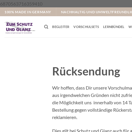
Zum
6870563716359410
Inhalt
100% MADE IN GERMANY
NACHHALTIG UND UMWELTFREUNDLI
springen
BEGLEITER
VORSCHULSETS
LERNBÜNDEL
W
Rücksendung
Wir hoffen, dass Dir unsere Vorschulmate
aus irgendwelchen Gründen nicht zufried
die Möglichkeit uns innerhalb von 14 T
Bestellung gegen vollständige Rückers
reklamieren.
Dies gilt bei Schutz und Glanz auch für