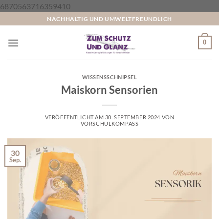
Zum
6870563716359410
Inhalt
NACHHALTIG UND UMWELTFREUNDLICH
springen
0
WISSENSSCHNIPSEL
Maiskorn Sensorien
VERÖFFENTLICHT AM
30. SEPTEMBER 2024
VON
VORSCHULKOMPASS
30
Sep.