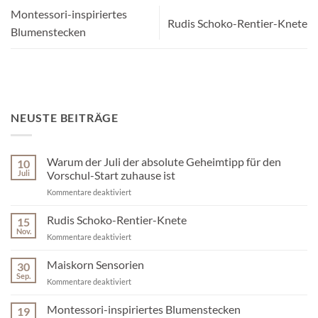
Montessori-inspiriertes
Rudis Schoko-Rentier-Knete
Blumenstecken
NEUSTE BEITRÄGE
Warum der Juli der absolute Geheimtipp für den
10
Juli
Vorschul-Start zuhause ist
für
Kommentare deaktiviert
Warum
der
Rudis Schoko-Rentier-Knete
15
Juli
Nov.
für
Kommentare deaktiviert
der
Rudis
absolute
Schoko-
Maiskorn Sensorien
Geheimtipp
30
Rentier-
Sep.
für
für
Kommentare deaktiviert
Knete
den
Maiskorn
Vorschul-
Sensorien
Montessori-inspiriertes Blumenstecken
19
Start