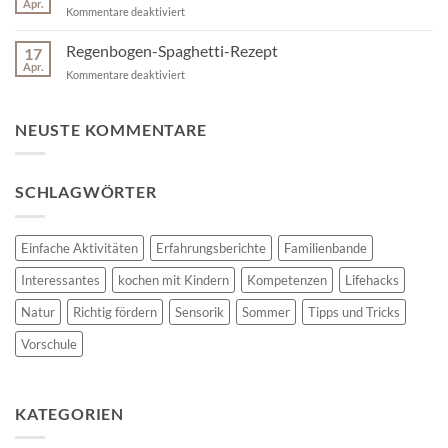
Apr.
zuhause
für
Kommentare deaktiviert
ist
Montessori-
inspiriertes
Regenbogen-Spaghetti-Rezept
17
Blumenstecken
Apr.
für
Kommentare deaktiviert
Regenbogen-
Spaghetti-
Rezept
NEUSTE KOMMENTARE
SCHLAGWÖRTER
Einfache Aktivitäten
Erfahrungsberichte
Familienbande
Interessantes
kochen mit Kindern
Kompetenzen
Lifehacks
Natur
Richtig fördern
Sensorik
Sommer
Tipps und Tricks
Vorschule
KATEGORIEN